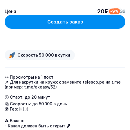
20₽
Цена
-9%
22
Создать заказ
Скорость 50 000 в сутки
👀 Просмотры на 1 пост

📌 Для накрутки на кружок замените telesco.pe на t.me 
(пример: t.me/qkeasy/52)

🕗 Старт: до 20 минут

🚀 Скорость: до 50 000 в день

🌍 Гео: 🇷🇺

⚠️ Важно:

- Канал должен быть открыт 🔓
